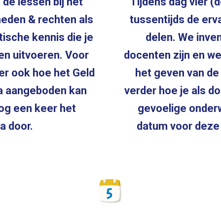
de lessen bij het
Tijdens dag vier (
heden & rechten als
tussentijds de erv
tische kennis die je
delen. We inven
n uitvoeren. Voor
docenten zijn en w
er ook hoe het Geld
het geven van de
a aangeboden kan
verder hoe je als d
og een keer het
gevoelige onder
a door.
datum voor deze 