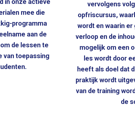
d in onze actieve
vervolgens vol
rialen mee die
opfriscursus, waar
ukkig-programma
wordt en waarin er
deelname aan de
verloop en de inhou
t om de lessen te
mogelijk om een ob
ie van toepassing
les wordt door e
tudenten.
heeft als doel dat 
praktijk wordt uitg
van de training wor
de s