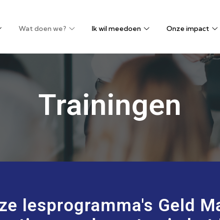
Wat doen we?
Ik wil meedoen
Onze impact
Trainingen
nze lesprogramma's Geld M